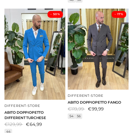
- ⁠50%
- ⁠17%
DIFFERENT-STORE
DAI UNO SGUARDO
ABITO DOPPIOPETTO FANGO
DIFFERENT-STORE
DAI UNO SGUARDO
€119,99
€99,99
ABITO DOPPIOPETTO
54
56
DIFFERENT TURCHESE
€129,99
€64,99
44