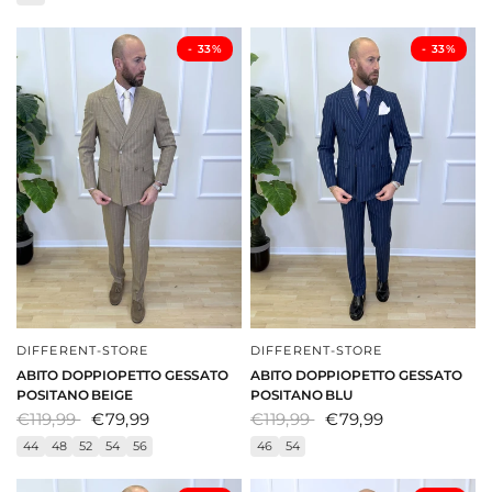
- ⁠33%
- ⁠33%
DIFFERENT-STORE
DIFFERENT-STORE
DAI UNO SGUARDO
DAI UNO SGUARDO
ABITO DOPPIOPETTO GESSATO
ABITO DOPPIOPETTO GESSATO
POSITANO BEIGE
POSITANO BLU
€119,99
€79,99
€119,99
€79,99
44
48
52
54
56
46
54