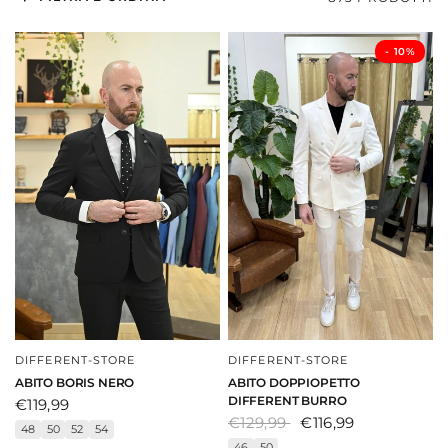
- ⁠10%
DIFFERENT-STORE
DIFFERENT-STORE
DAI UNO SGUARDO
DAI UNO SGUARDO
ABITO DOPPIOPETTO
ABITO BORIS NERO
DIFFERENT BURRO
€119,99
€129,99
€116,99
48
50
52
54
46
50