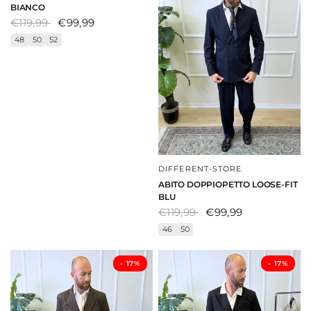
BIANCO
€119,99
€99,99
48
50
52
DIFFERENT-STORE
DAI UNO SGUARDO
ABITO DOPPIOPETTO LOOSE-FIT
BLU
€119,99
€99,99
46
50
- ⁠17%
- ⁠17%