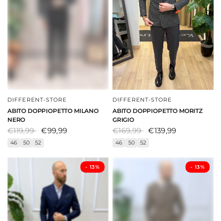
DIFFERENT-STORE
DIFFERENT-STORE
DAI UNO SGUARDO
DAI UNO SGUARDO
ABITO DOPPIOPETTO MILANO
ABITO DOPPIOPETTO MORITZ
NERO
GRIGIO
€119,99
€99,99
€169,99
€139,99
46
50
52
46
50
52
- ⁠13%
- ⁠13%