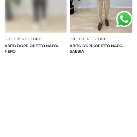
DIFFERENT-STORE
DIFFERENT-STORE
DAI UNO SGUARDO
DAI UNO SGUARDO
ABITO DOPPIOPETTO NAPOLI
ABITO DOPPIOPETTO NAPOLI
NERO
SABBIA
€149,99
€129,99
€149,99
€129,99
44
48
50
52
54
48
52
54
- ⁠13%
DIFFERENT-STORE
DAI UNO SGUARDO
ABITO DOPPIOPETTO NEW YORK
GRIGIO
€139,99
48
50
52