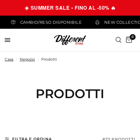
☀️ SUMMER SALE • FINO AL -50% 🔥
 99,99 €
CAMBIO/RESO DISPONIBILE
NEW CO
0
Casa
/
Negozio
/
Prodotti
PRODOTTI
FILTRA E ORDINA
873 PRODOTTI