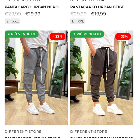
DIFFERENT-STORE
DIFFERENT-STORE
DAI UNO SGUARDO
DAI UNO SGUARDO
PANTACARGO URBAN NERO
PANTACARGO URBAN BEIGE
€29,99
€19,99
€29,99
€19,99
S
XXL
L
XXL
⭐ PIÙ VENDUTO
⭐ PIÙ VENDUTO
- ⁠33%
- ⁠33%
DIFFERENT-STORE
DIFFERENT-STORE
DAI UNO SGUARDO
DAI UNO SGUARDO