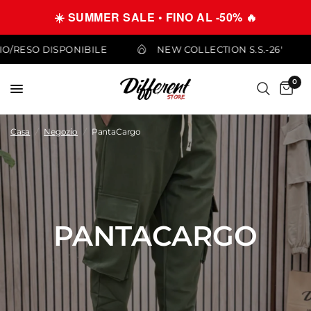
☀️ SUMMER SALE • FINO AL -50% 🔥
CAMBIO/RESO DISPONIBILE
NEW COLLECTION S.S.-26'
0
Casa
/
Negozio
/
PantaCargo
PANTACARGO