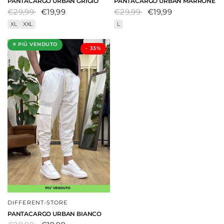
PANTACARGO URBAN GRIGIO
PANTACARGO URBAN MARRONE
€29,99
€19,99
€29,99
€19,99
XL
XXL
L
⭐ PIÙ VENDUTO
- ⁠33%
DIFFERENT-STORE
DAI UNO SGUARDO
PANTACARGO URBAN BIANCO