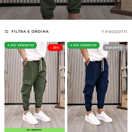
FILTRA E ORDINA
7 PRODOTTI
⭐ PIÙ VENDUTO
⭐ PIÙ VENDUTO
- ⁠33%
ESAURITO