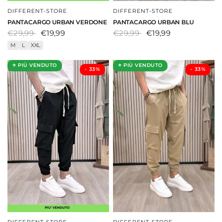
DIFFERENT-STORE
DIFFERENT-STORE
DAI UNO SGUARDO
DAI UNO SGUARDO
PANTACARGO URBAN VERDONE
PANTACARGO URBAN BLU
€29,99
€19,99
€29,99
€19,99
M
L
XXL
⭐ PIÙ VENDUTO
⭐ PIÙ VENDUTO
- ⁠33%
- ⁠33%