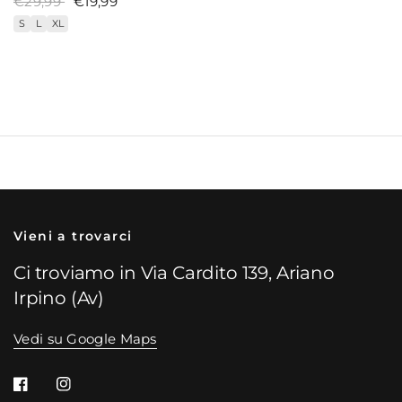
€29,99
€19,99
S
L
XL
Vieni a trovarci
Ci troviamo in Via Cardito 139, Ariano
Irpino (Av)
Vedi su Google Maps