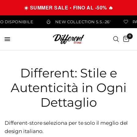
☀️ SUMMER SALE • FINO AL -50% 🔥
SO DISPONIBILE
NEW COLLECTION S.S.-26'
P
0
Different: Stile e
Autenticità in Ogni
Dettaglio
Different-store seleziona per te solo il meglio del
design italiano.