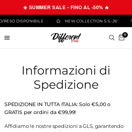
☀️ SUMMER SALE • FINO AL -50% 🔥
IO/RESO DISPONIBILE
NEW COLLECTION S.S.-26'
0
Informazioni di
Spedizione
SPEDIZIONE IN TUTTA ITALIA: Solo €5,00 o
GRATIS per ordini da €99,99!
Affidiamo le nostre spedizioni a GLS, garantendo