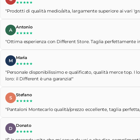
★★★★★
"Prodotti di qualità medio/alta, largamente superiore ai vari 'gr
Antonio
A
★★★★★
"Ottima esperienza con Different Store. Taglia perfettamente ind
Maria
M
★★★★★
"Personale disponibilissimo e qualificato, qualità merce top. I l
loro: il Different è una garanzia!"
Stefano
S
★★★★★
"Pantaloni Montecarlo qualità/prezzo eccellente, taglia perfetta,
Donato
D
★★★★★