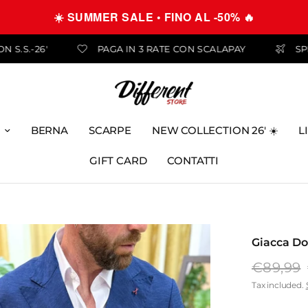
☀️ SUMMER SALE • FINO AL -50% 🔥
 COLLECTION S.S.-26'
PAGA IN 3 RATE CON SCALAPAY
BERNA
SCARPE
NEW COLLECTION 26' ☀️
L
GIFT CARD
CONTATTI
Giacca Do
€89,99
Tax included.