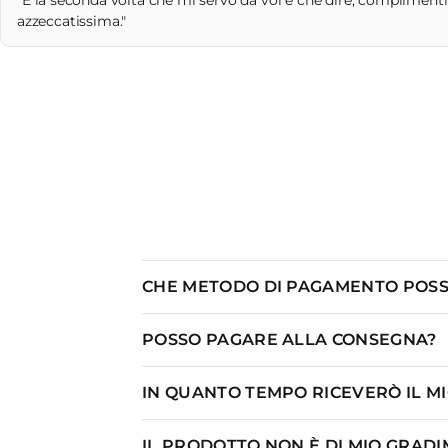
"È la seconda volta che mi servo da voi e che dire, complimenti!
azzeccatissima."
CHE METODO DI PAGAMENTO POSS
POSSO PAGARE ALLA CONSEGNA?
IN QUANTO TEMPO RICEVERÒ IL M
IL PRODOTTO NON È DI MIO GRADI