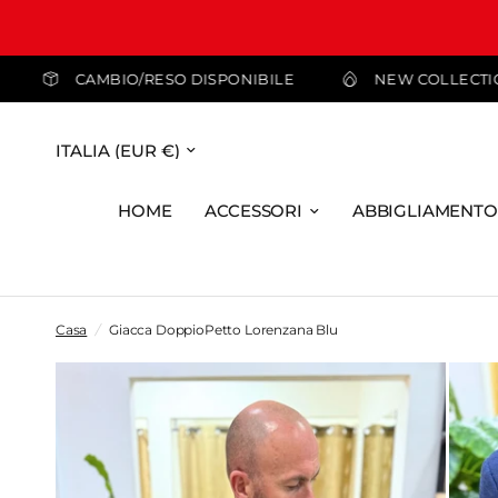
 A 99,99 €
CAMBIO/RESO DISPONIBILE
NEW
HOME
ACCESSORI
ABBIGLIAMENTO
Casa
/
Giacca DoppioPetto Lorenzana Blu