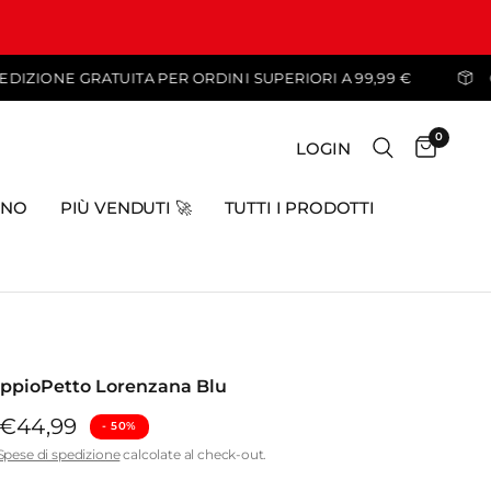
SPEDIZIONE GRATUITA PER ORDINI SUPERIORI A 99,99
0
LOGIN
INO
PIÙ VENDUTI 🚀
TUTTI I PRODOTTI
ppioPetto Lorenzana Blu
€44,99
- ⁠50%
Spese di spedizione
calcolate al check-out.