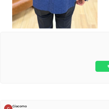
Giacomo
G