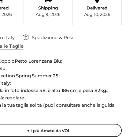
ered
Shipping
Delivered
, 2026
Aug 9, 2026
Aug 10, 2026
n Italy
Spedizione & Resi
alle Taglie
DoppioPetto Lorenzana Blu;
Blu;
lection Spring Summer 25';
Italy;
lo in foto indossa 48, è alto 186 cm e pesa 82kg.;
tà: regolare
 la tua taglia solita (puoi consultare anche la guida
Il più Amato da VOI