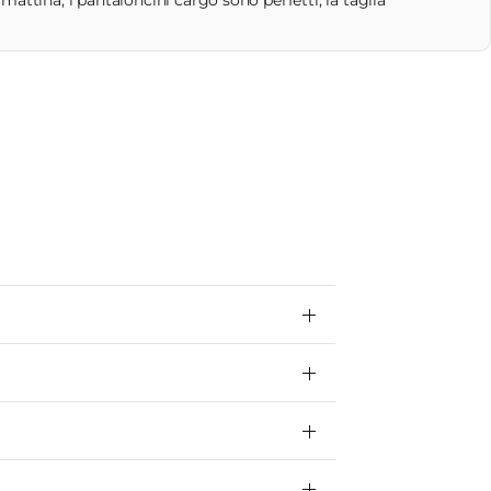
attina, i pantaloncini cargo sono perfetti, la taglia