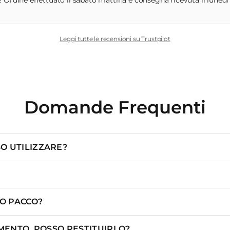
 Ordine effettuato il sabato mattina e consegna ricevuta il lunedì m
Leggi tutte le recensioni su Trustpilot
Domande Frequenti
O UTILIZZARE?
IO PACCO?
MENTO, POSSO RESTITUIRLO?