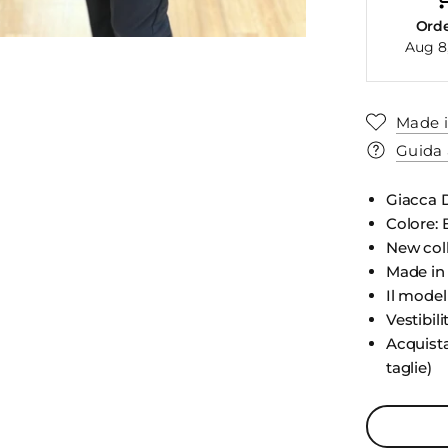
Ord
Aug 8
Made i
Guida 
Giacca 
Colore: 
New col
Made in 
Il model
Vestibili
Acquista
taglie)