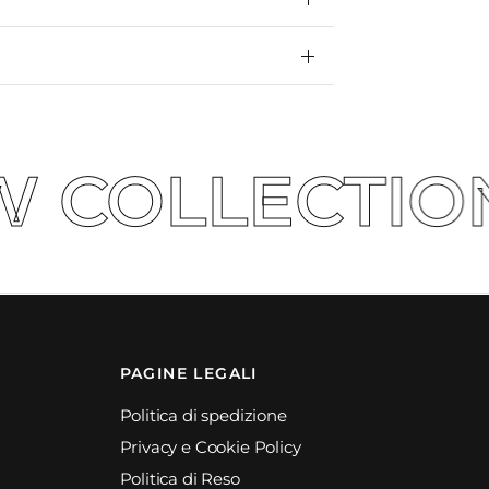
ON S.S -26'🔥
PAGINE LEGALI
Politica di spedizione
Privacy e Cookie Policy
Politica di Reso