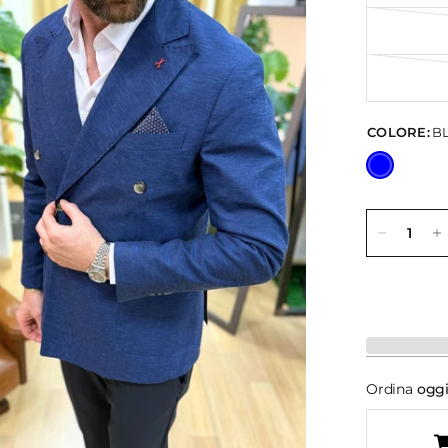
COLORE:
B
Ordina
ogg