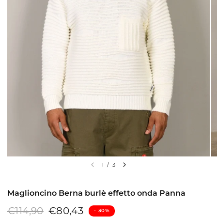
1
/
3
Maglioncino Berna burlè effetto onda Panna
€114,90
€80,43
- ⁠30%