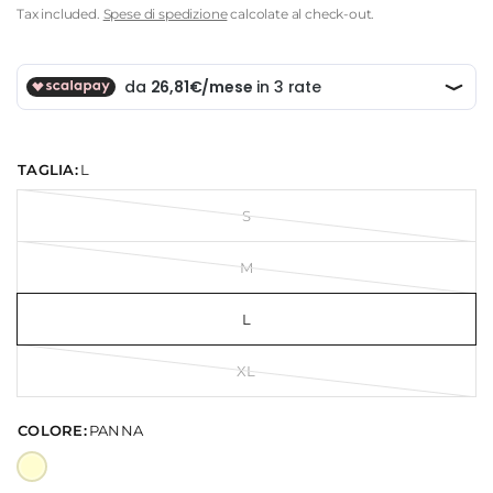
Tax included.
Spese di spedizione
calcolate al check-out.
TAGLIA:
L
S
M
L
XL
COLORE:
PANNA