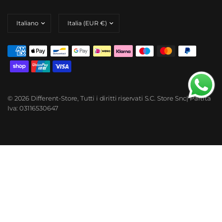
© 2026 Different-Store, Tutti i diritti riservati S.C. Store Snc| Partita
Iva: 03116530647