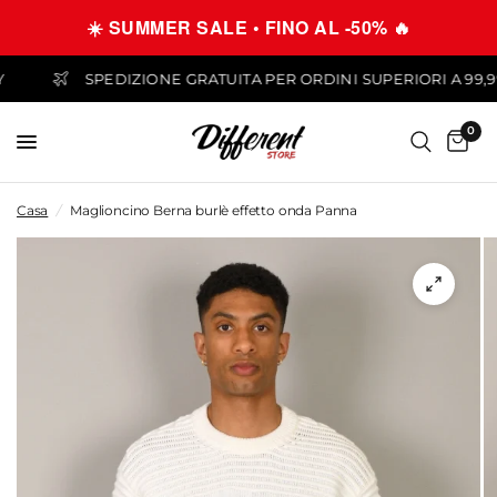
☀️ SUMMER SALE • FINO AL -50% 🔥
APAY
SPEDIZIONE GRATUITA PER ORDINI SUPERIORI A 
0
Casa
/
Maglioncino Berna burlè effetto onda Panna