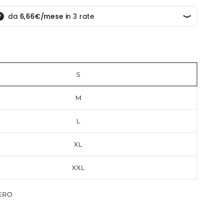
S
M
L
XL
XXL
ERO