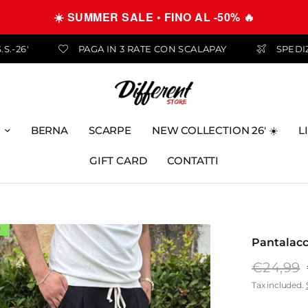
☀️ SUMMER SALE • FINO AL -50% 🔥
OLLECTION S.S.-26'
PAGA IN 3 RATE CON SCALAPAY
BERNA
SCARPE
NEW COLLECTION 26' ☀️
L
GIFT CARD
CONTATTI
Pantalacc
€24,99
Tax included.