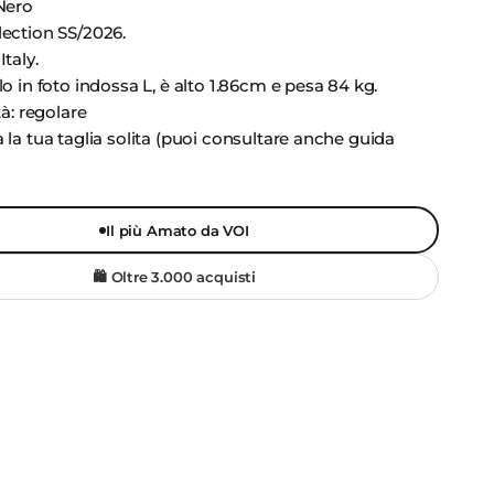
Nero
lection SS/2026
.
Italy.
lo in foto indossa L, è alto 1.86cm e pesa 84 kg.
tà: regolare
 la tua taglia solita (puoi consultare anche guida
Il più Amato da VOI
🛍️ Oltre 3.000 acquisti