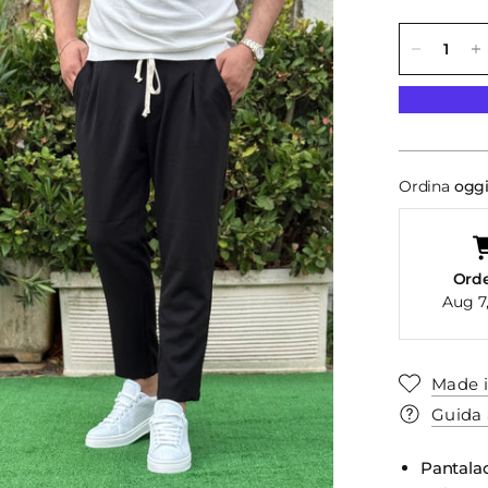
Ordina
ogg
Ord
Aug 7
Made i
Guida 
Pantalac