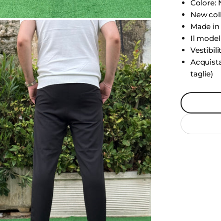
Colore: 
New col
Made in 
Il model
Vestibili
Acquista
taglie)