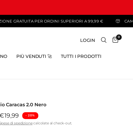
SPEDIZIONE GRATUITA PER ORDINI SUPERIORI A 99,99 €
0
LOGIN
INO
PIÙ VENDUTI 🚀
TUTTI I PRODOTTI
io Caracas 2.0 Nero
€19,99
- ⁠20%
Spese di spedizione
calcolate al check-out.