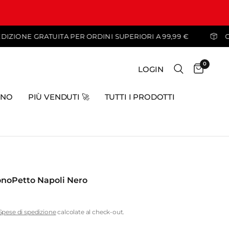
SPEDIZIONE GRATUITA PER ORDINI SUPERIORI A 99,99 €
0
LOGIN
INO
PIÙ VENDUTI 🚀
TUTTI I PRODOTTI
noPetto Napoli Nero
Spese di spedizione
calcolate al check-out.