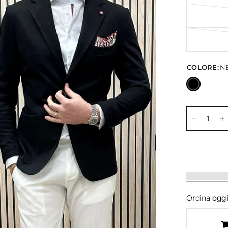
COLORE:
N
Ordina
ogg