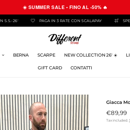
☀️ SUMMER SALE • FINO AL -50% 🔥
COLLECTION S.S.-26'
PAGA IN 3 RATE CON SCALAPAY
BERNA
SCARPE
NEW COLLECTION 26' ☀️
L
GIFT CARD
CONTATTI
Giacca Mo
€89,99
Tax included.