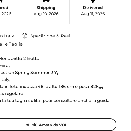
ered
Shipping
Delivered
, 2026
Aug 10, 2026
Aug 11, 2026
n Italy
Spedizione & Resi
alle Taglie
Monopetto 2 Bottoni;
Nero;
lection Spring Summer 24';
Italy;
lo in foto indossa 48, è alto 186 cm e pesa 82kg.;
tà: regolare
 la tua taglia solita (puoi consultare anche la guida
Il più Amato da VOI