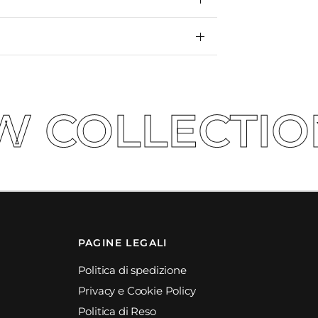
ON S.S -26'
PAGINE LEGALI
Politica di spedizione
Privacy e Cookie Policy
Politica di Reso