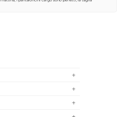
attina, i pantaloncini cargo sono perfetti, la taglia