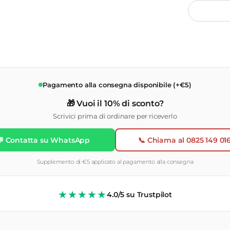
Pagamento alla consegna disponibile (+€5)
🎁 Vuoi il 10% di sconto?
Scrivici prima di ordinare per riceverlo
💬 Contatta su WhatsApp
📞 Chiama al 0825 149 01
Supplemento di €5 applicato al pagamento alla consegna
★★★★★
4.0/5 su Trustpilot