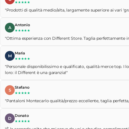
★★★★★
"Prodotti di qualità medio/alta, largamente superiore ai vari 'gr
Antonio
A
★★★★★
"Ottima esperienza con Different Store. Taglia perfettamente ind
Maria
M
★★★★★
"Personale disponibilissimo e qualificato, qualità merce top. I l
loro: il Different è una garanzia!"
Stefano
S
★★★★★
"Pantaloni Montecarlo qualità/prezzo eccellente, taglia perfetta,
Donato
D
★★★★★