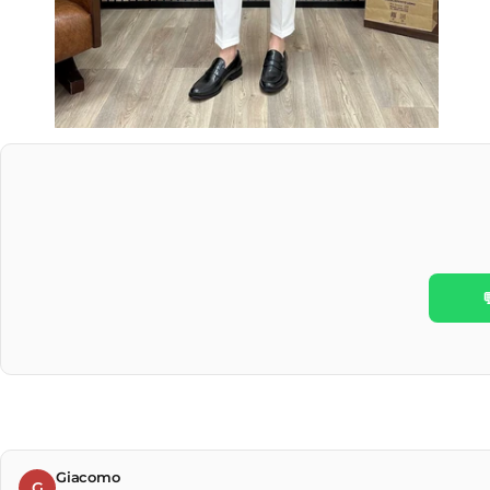
Giacomo
G