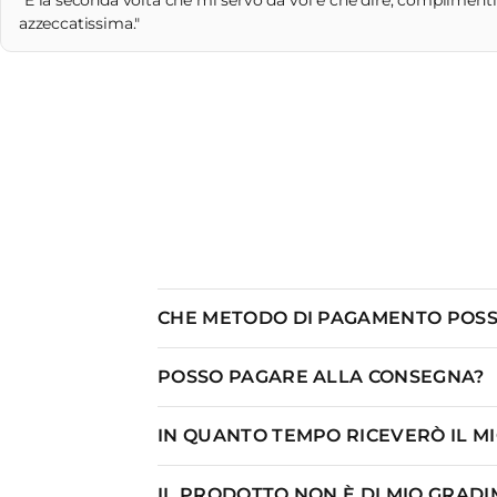
"È la seconda volta che mi servo da voi e che dire, complimenti!
azzeccatissima."
CHE METODO DI PAGAMENTO POSS
POSSO PAGARE ALLA CONSEGNA?
IN QUANTO TEMPO RICEVERÒ IL M
IL PRODOTTO NON È DI MIO GRADI