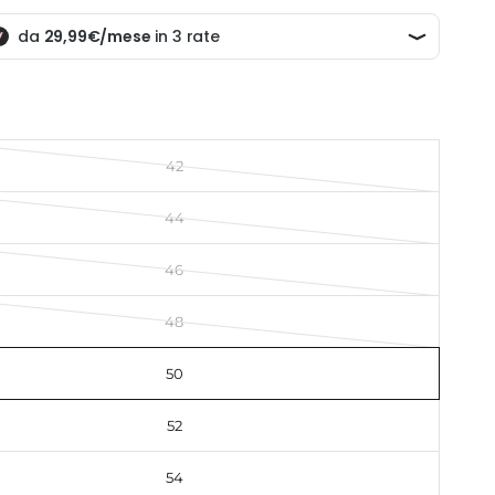
42
44
46
48
50
52
54