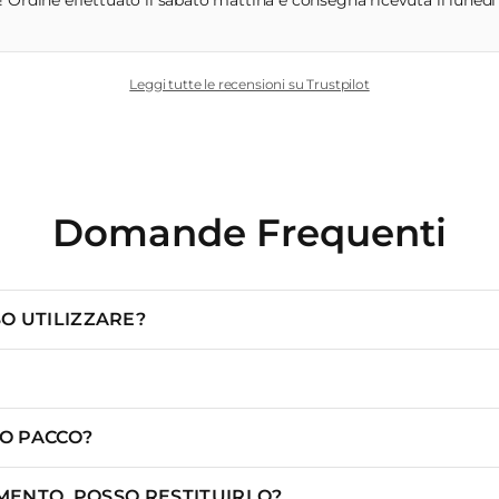
 Ordine effettuato il sabato mattina e consegna ricevuta il lunedì m
Leggi tutte le recensioni su Trustpilot
Domande Frequenti
O UTILIZZARE?
IO PACCO?
MENTO, POSSO RESTITUIRLO?