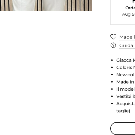
Ord
Aug 9
Made i
Guida 
Giacca 
Colore: 
New col
Made in 
Il model
Vestibili
Acquista
taglie)