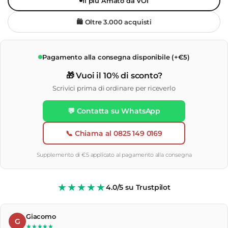
Il più Amato da VOI
🛍️ Oltre 3.000 acquisti
Pagamento alla consegna disponibile (+€5)
🎁 Vuoi il 10% di sconto?
Scrivici prima di ordinare per riceverlo
💬 Contatta su WhatsApp
📞 Chiama al 0825 149 0169
Supplemento di €5 applicato al pagamento alla consegna
★★★★★
4.0/5 su Trustpilot
Giacomo
G
★★★★★