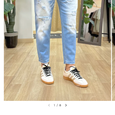
1
/
8