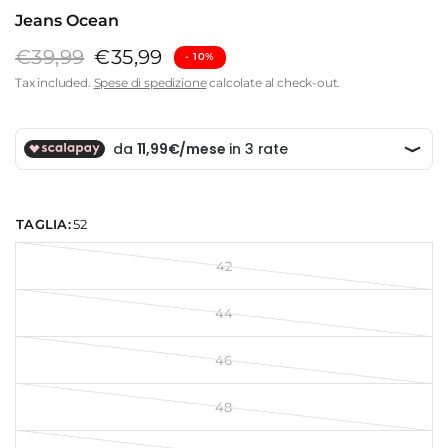
Jeans Ocean
€39,99
€35,99
- ⁠10%
Tax included.
Spese di spedizione
calcolate al check-out.
TAGLIA:
52
42
44
46
48