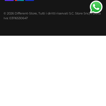
© 2026 Different-Store, Tutti i diritti riservati S.C. Store Snc| Partita
Iva: 03116530647